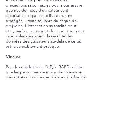
Alors que nous prenons toutes les
précautions raisonnables pour nous assurer
que nos données d’utilisateur sont
sécurisées et que les utilisateurs sont
protégés, il reste toujours du risque de
préjudice. L’Internet en sa totalité peut
être, parfois, peu sûr et donc nous sommes
incapables de garantir la sécurité des
données des utilisateurs au-delà de ce qui
est raisonnablement pratique.
Mineurs
Pour les résidents de l’UE, le RGPD précise
que les personnes de moins de 15 ans sont
considérées comme des mineurs aux fins de
la collecte de données. Les mineurs doivent
avoir le consentement d’un représentant
légal pour que leurs données soient
recueillies, traitées et utilisées.
Vos droits en tant qu’utilisateur
En tant qu’utilisateur, vous avez le droit
d’accéder à toutes vos données