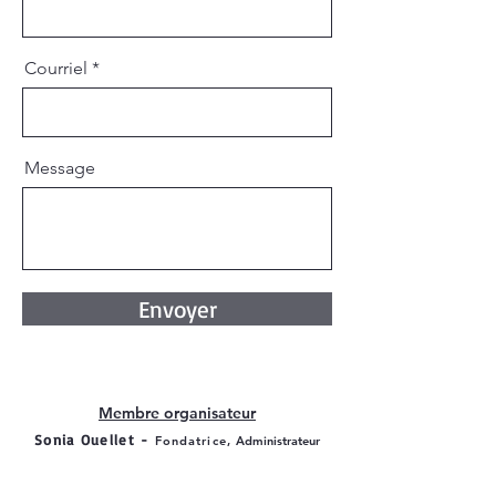
Courriel
Message
Envoyer
Mem
bre organisateur
Sonia Ouellet -
Fondatrice,
Admi
ni
s
t
r
ateur
Francine Lapierre -
Fondatrice,
Admin
i
strateur